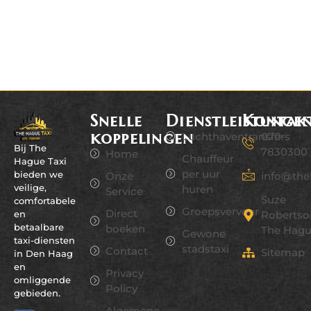
Snelle
Dienstleistunge
Kontak
koppelingen
Luchthaventransfers
070-
Bij The
7830300
Home
Chauffeur
Hague Taxi
per uur
bieden we
info@the
Onze
veilige,
huren
Service
Suze
comfortabele
Groepsvervoer
Direct
en
Robertso
betaalbare
boeken
The Hag
Gewone
taxi-diensten
stadstaxi
Contact
Sitemap
in Den Haag
en
Privacy
omliggende
Policy
gebieden.
Algemene